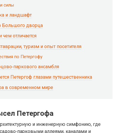
 и силы
ка и ландшафт
р Большого дворца
и чем отличается
таврации, туризм и опыт посетителя
ествия по Петергофу
цово‑паркового ансамбля
ется Петергоф глазами путешественника
фа в современном мире
ысел Петергофа
архитектурную и инженерную симфонию, где
 садово‑парковыми аллеями, каналами и