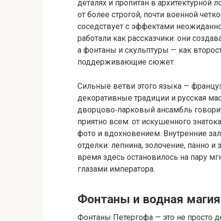
деталях и пропитан в архитектурной 
от более строгой, почти военной четк
соседствует с эффектами неожиданно
работали как рассказчики: они создав
а фонтаны и скульптуры — как второс
поддерживающие сюжет.
Сильные ветви этого языка — францу
декоративные традиции и русская мас
дворцово‑парковый ансамбль говорит 
приятно всем: от искушенного знатока
фото и вдохновением. Внутренние за
отделки: лепнина, золочение, панно 
время здесь остановилось на пару мг
глазами императора.
Фонтаны и водная магия
Фонтаны Петергофа — это не просто д