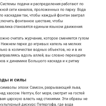
. Системы подачи и распределения работают по
жной сети каналов, проложенных по парку. Вода
 по каскадам так, чтобы каждый фонтан заиграл
включить фонтанное шествие, чтобы
дравлика становятся единым языком движения.
жно считать журчание, которое сменяется гулом
а Нижнем парке до игривых капель на мелких
лько в количестве водных объектов, но и в их
аправляясь вдоль аллей, вы словно переходите
нов к динамике Большого каскада и к ритму
оды и силы
 символы эпохи: Самсон, разрывающий льва,
ад хаосом. Нептун, бог моря, смотрит на гостей
вая царскую власть над стихиями. Эти образы не
культурный дискурс Петергофа, где вода