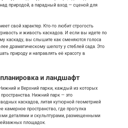
 над природой, а парадный вход — сценой для
еет свой характер. Кто‑то любит строгость
гривость и живость каскадов. И если вы идете по
ому каскаду, вы слышите как сменяются голоса
олее драматическому шепоту у стеблей сада. Это
шать природу и направлять её красоту в
: планировка и ландшафт
 Нижний и Верхний парки, каждый из которых
пространства. Нижний парк — это
 водных каскадов, литая кутюрной геометрией
ее камерное пространство, где прогулка
ными деталями и скульптурами, размещенными
пейзажных площадок.