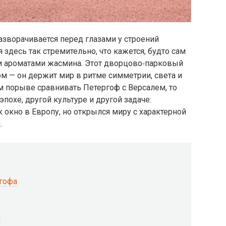
азворачивается перед глазами у строений
 здесь так стремительно, что кажется, будто сам
и ароматами жасмина. Этот дворцово‑парковый
м — он держит мир в ритме симметрии, света и
м порыве сравнивать Петергоф с Версалем, то
 эпохе, другой культуре и другой задаче:
 окно в Европу, но открылся миру с характерной
.
ргофа
а