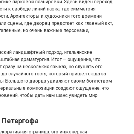
логике парковой планировки. Здесь виден переход
ости к свободе линий парка, где симметрия
сти. Архитекторы и художники того времени
али сцены, где дворец предстает как главный акт,
тепенные, но очень важные персонажи,
зский ландшафтный подход, итальянские
штабная драматургия. Итог — ощущение, что
сразу на нескольких языках, но слушать его
 до случайного гостя, который пришёл сюда за
лы Большого дворца удивляют своим богатством
и зеркальные композиции создают ощущение, что
новений, чтобы дать нам шанс увидеть мир
 Петергофа
екоративная страница: это инженерная