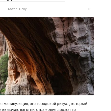
и
Автор:
lucky
0
я манипуляция, это городской ритуал, который
те включаются огни, отражения дрожат на