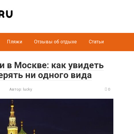
Пляжи
Отзывы об отдыхе
Статьи
 в Москве: как увидеть
терять ни одного вида
и
Автор:
lucky
0