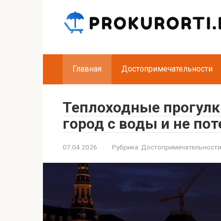
Перейти
к
контенту
Главная
Достопримечательности
Теплоходные прогулки
город с воды и не по
07.04.2026
Рубрика:
Достопримечательност