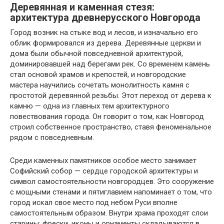
Деревянная и каменная стезя:
архитектура древнерусского Новгорода
Город возник на стыке вод и лесов, и изначально его
облик формировался из дерева. Деревянные церкви и
дома были обычной повседневной архитектурой,
доминировавшей над берегами рек. Со временем камень
стал основой храмов и крепостей, и новгородские
мастера научились сочетать монолитность камня с
простотой деревянной резьбы. Этот переход от дерева к
камню — одна из главных тем архитектурного
повествования города. Он говорит о том, как Новгород
строил собственное пространство, ставя феноменальное
рядом с повседневным.
Среди каменных памятников особое место занимает
Софийский собор — сердце городской архитектуры и
символ самостоятельности новгородцев. Это сооружение
с мощными стенами и пятиглавием напоминает о том, что
город искал свое место под небом Руси вполне
самостоятельным образом. Внутри храма проходят слои
старины: фрески, иконы и орнаменты складываются в