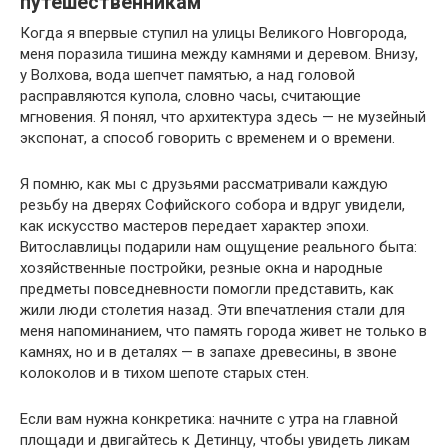
путешественникам
Когда я впервые ступил на улицы Великого Новгорода,
меня поразила тишина между камнями и деревом. Внизу,
у Волхова, вода шепчет памятью, а над головой
расправляются купола, словно часы, считающие
мгновения. Я понял, что архитектура здесь — не музейный
экспонат, а способ говорить с временем и о времени.
Я помню, как мы с друзьями рассматривали каждую
резьбу на дверях Софийского собора и вдруг увидели,
как искусство мастеров передает характер эпохи.
Витославлицы подарили нам ощущение реального быта:
хозяйственные постройки, резные окна и народные
предметы повседневности помогли представить, как
жили люди столетия назад. Эти впечатления стали для
меня напоминанием, что память города живет не только в
камнях, но и в деталях — в запахе древесины, в звоне
колоколов и в тихом шепоте старых стен.
Если вам нужна конкретика: начните с утра на главной
площади и двигайтесь к Детинцу, чтобы увидеть ликам