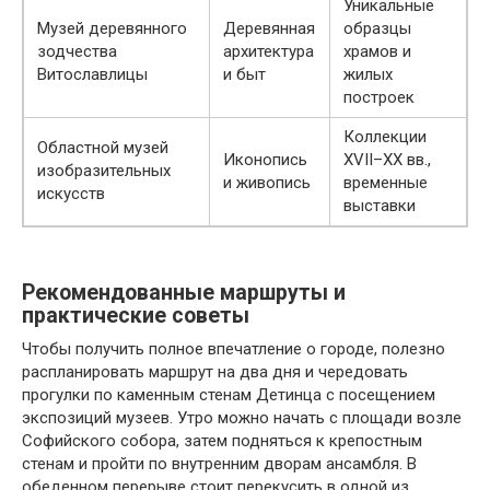
Уникальные
Музей деревянного
Деревянная
образцы
зодчества
архитектура
храмов и
Витославлицы
и быт
жилых
построек
Коллекции
Областной музей
Иконопись
XVII–XX вв.,
изобразительных
и живопись
временные
искусств
выставки
Рекомендованные маршруты и
практические советы
Чтобы получить полное впечатление о городе, полезно
распланировать маршрут на два дня и чередовать
прогулки по каменным стенам Детинца с посещением
экспозиций музеев. Утро можно начать с площади возле
Софийского собора, затем подняться к крепостным
стенам и пройти по внутренним дворам ансамбля. В
обеденном перерыве стоит перекусить в одной из