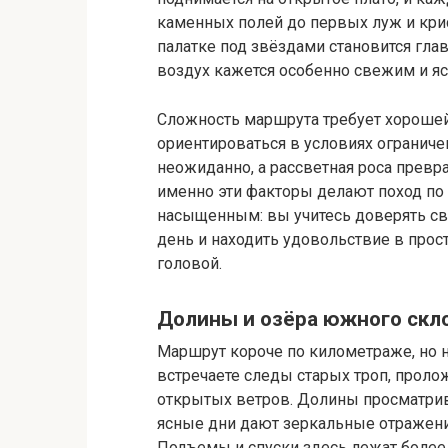
каменных полей до первых луж и крис
палатке под звёздами становится гла
воздух кажется особенно свежим и я
Сложность маршрута требует хорошей
ориентироваться в условиях огранич
неожиданно, а рассветная роса превр
именно эти факторы делают поход по
насыщенным: вы учитесь доверять с
день и находить удовольствие в прос
головой.
Долины и озёра южного скл
Маршрут короче по километраже, но 
встречаете следы старых троп, проло
открытых ветров. Долины просматрив
ясные дни дают зеркальные отражени
Подъемы и спуски здесь лежат более 