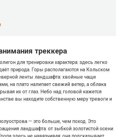
а
внимания треккера
олигон для тренировки характера: здесь легко
адаёт природа. Горы располагаются на Кольском
северной ленты ландшафта: хвойные чащи
, на плато налипает свежий ветер, а облака
рывая их от глаз. Небо над головой кажется
анстве вы находите собственную меру тревоги и
олуострова — это больше, чем поход. Это
ащения ландшафта: от зыбкой золотистой осени
Тропа здесь не навязчивая: она подсказывает