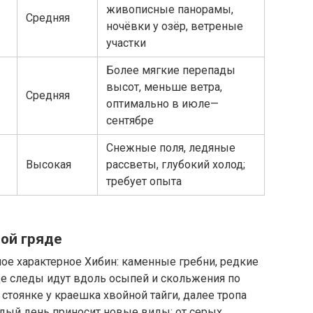
живописные панорамы,
Средняя
ночёвки у озёр, ветреные
участки
Более мягкие перепады
высот, меньше ветра,
Средняя
оптимально в июле—
сентябре
Снежные поля, ледяные
Высокая
рассветы, глубокий холод;
требует опыта
ной гряде
мое характерное Хибин: каменные гребни, редкие
де следы идут вдоль осыпей и скольжения по
стоянке у краешка хвойной тайги, далее тропа
ждый день приносит новые виды: от серых