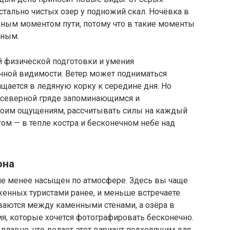
тально чистых озер у подножий скал. Ночёвка в
вным моментом пути, потому что в такие моменты
сным.
 физической подготовки и умения
енной видимости. Ветер может подниматься
ащается в ледяную корку к середине дня. Но
 северной гряде запоминающимся и
воим ощущениям, рассчитывать силы на каждый
том — в тепле костра и бесконечном небе над
она
не менее насыщен по атмосфере. Здесь вы чаще
женных туристами ранее, и меньше встречаете
аются между каменными стенами, а озёра в
я, которые хочется фотографировать бесконечно.
плавно, что делает этот вариант подходящим для