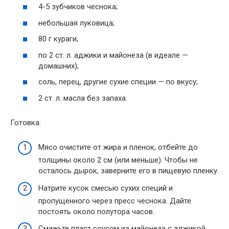
4-5 зубчиков чеснока;
небольшая луковица;
80 г кураги;
по 2 ст. л. аджики и майонеза (в идеале —
домашних);
соль, перец, другие сухие специи — по вкусу;
2 ст. л. масла без запаха.
Готовка:
Мясо очистите от жира и пленок, отбейте до
толщины около 2 см (или меньше). Чтобы не
осталось дырок, заверните его в пищевую пленку.
Натрите кусок смесью сухих специй и
пропущенного через пресс чеснока. Дайте
постоять около полутора часов.
Смажьте пласт соусом из майонеза с аджикой.