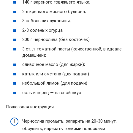
140 г вареного говяжьего языка;
2 л крепкого мясного бульона;
3 небольших луковицы;
2-3 соленых огурца;
200 г чернослива (без косточек);
3 ст. л. томатной пасты (качественной, в идеале —
домашней);
сливочное масло (для жарки);
катык или сметана (для подачи)
небольшой лимон (для подачи)
соль и перец — на свой вкус.
Пошаговая инструкция:
Чернослив промыть, запарить на 20-30 минут,
обсушить, нарезать тонкими полосками.