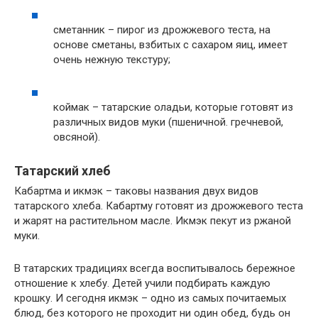
сметанник – пирог из дрожжевого теста, на
основе сметаны, взбитых с сахаром яиц, имеет
очень нежную текстуру;
коймак – татарские оладьи, которые готовят из
различных видов муки (пшеничной. гречневой,
овсяной).
Татарский хлеб
Кабартма и икмэк – таковы названия двух видов
татарского хлеба. Кабартму готовят из дрожжевого теста
и жарят на растительном масле. Икмэк пекут из ржаной
муки.
В татарских традициях всегда воспитывалось бережное
отношение к хлебу. Детей учили подбирать каждую
крошку. И сегодня икмэк – одно из самых почитаемых
блюд, без которого не проходит ни один обед, будь он