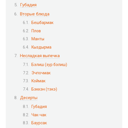
Губадия
Вторые блюда
Бешбармак
Плов
Манты
Кыздырма
Несладкая выпечка
Бэлиш (зур бэлиш)
Эчпочмак
Коймак
Бэккэн (тэкэ)
Десерты
Губадия
Чак-чак
Баурсак