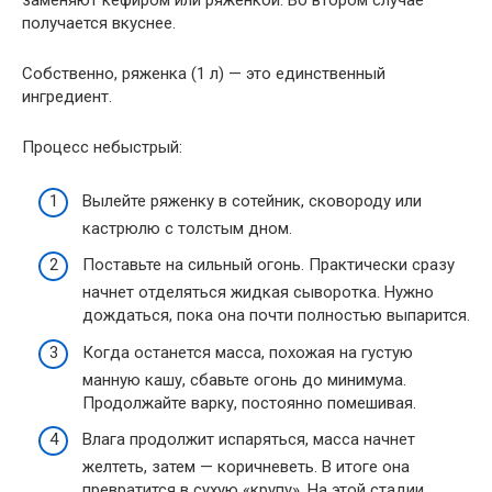
заменяют кефиром или ряженкой. Во втором случае
получается вкуснее.
Собственно, ряженка (1 л) — это единственный
ингредиент.
Процесс небыстрый:
Вылейте ряженку в сотейник, сковороду или
кастрюлю с толстым дном.
Поставьте на сильный огонь. Практически сразу
начнет отделяться жидкая сыворотка. Нужно
дождаться, пока она почти полностью выпарится.
Когда останется масса, похожая на густую
манную кашу, сбавьте огонь до минимума.
Продолжайте варку, постоянно помешивая.
Влага продолжит испаряться, масса начнет
желтеть, затем — коричневеть. В итоге она
превратится в сухую «крупу». На этой стадии