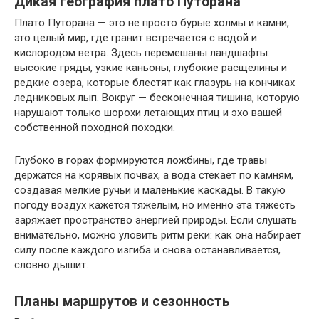
Дикая география плато Путорана
Плато Путорана — это не просто бурые холмы и камни,
это целый мир, где гранит встречается с водой и
кислородом ветра. Здесь перемешаны ландшафты:
высокие гряды, узкие каньоны, глубокие расщелины и
редкие озера, которые блестят как глазурь на кончиках
ледниковых лып. Вокруг — бесконечная тишина, которую
нарушают только шорохи летающих птиц и эхо вашей
собственной походной походки.
Глубоко в горах формируются ложбины, где травы
держатся на корявых почвах, а вода стекает по камням,
создавая мелкие ручьи и маленькие каскады. В такую
погоду воздух кажется тяжелым, но именно эта тяжесть
заряжает пространство энергией природы. Если слушать
внимательно, можно уловить ритм реки: как она набирает
силу после каждого изгиба и снова останавливается,
словно дышит.
Планы маршрутов и сезонность