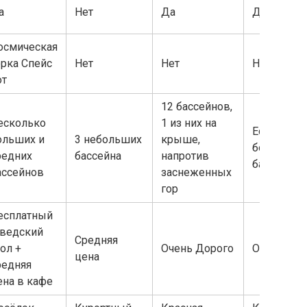
а
Нет
Да
Да
осмическая
орка Спейс
Нет
Нет
Нет
от
12 бассейнов,
есколько
1 из них на
Есть очен
ольших и
3 небольших
крыше,
большой
редних
бассейна
напротив
бассейн
ассейнов
заснеженных
гор
есплатный
ведский
Средняя
тол +
Очень Дорого
Очень Дор
цена
редняя
ена в кафе