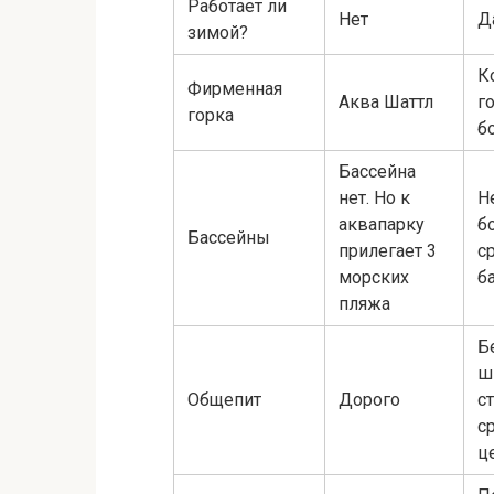
Работает ли
Нет
Д
зимой?
К
Фирменная
Аква Шаттл
г
горка
б
Бассейна
нет. Но к
Н
аквапарку
б
Бассейны
прилегает 3
с
морских
б
пляжа
Б
ш
Общепит
Дорого
с
с
ц