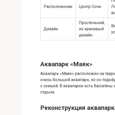
П
Расположение
Центр Сочи
Л
в
Простенький,
В
Дизайн
но красивый
у
дизайн
Аквапарк «Маяк»
Аквапарк «Маяк» расположен на терри
очень большой аквапарк, но он подой
с семьей. В аквапарке есть бассейны
отдыха.
Реконструкция аквапар