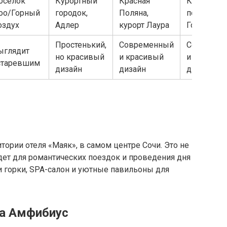
осёлок
Курортный
Красная
Красная
оо/Горный
городок,
Поляна,
поляна, Го
оздух
Адлер
курорт Лаура
Город
Простенький,
Современный
Современ
ыглядит
но красивый
и красивый
и красивы
старевшим
дизайн
дизайн
дизайг
тории отеля «Маяк», в самом центре Сочи. Это не
дет для романтических поездок и проведения дня
 и горки, SPA-салон и уютные павильоны для
ка Амфибиус