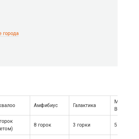
е города
Mountain
квалоо
Амфибиус
Галактика
Beach
 горок
8 горок
3 горки
5 горок
летом)