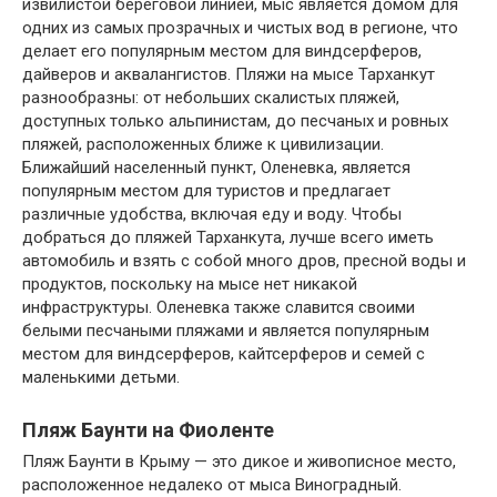
извилистой береговой линией, мыс является домом для
одних из самых прозрачных и чистых вод в регионе, что
делает его популярным местом для виндсерферов,
дайверов и аквалангистов. Пляжи на мысе Тарханкут
разнообразны: от небольших скалистых пляжей,
доступных только альпинистам, до песчаных и ровных
пляжей, расположенных ближе к цивилизации.
Ближайший населенный пункт, Оленевка, является
популярным местом для туристов и предлагает
различные удобства, включая еду и воду. Чтобы
добраться до пляжей Тарханкута, лучше всего иметь
автомобиль и взять с собой много дров, пресной воды и
продуктов, поскольку на мысе нет никакой
инфраструктуры. Оленевка также славится своими
белыми песчаными пляжами и является популярным
местом для виндсерферов, кайтсерферов и семей с
маленькими детьми.
Пляж Баунти на Фиоленте
Пляж Баунти в Крыму — это дикое и живописное место,
расположенное недалеко от мыса Виноградный.