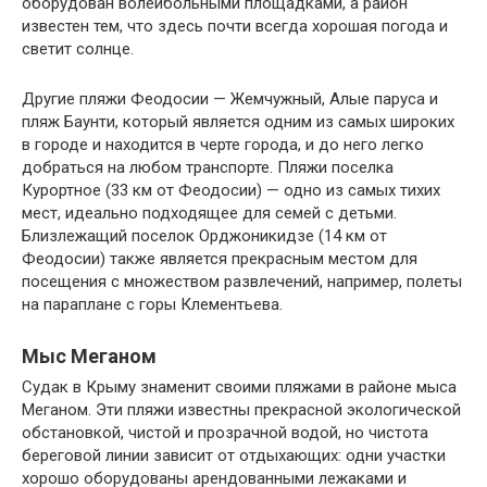
оборудован волейбольными площадками, а район
известен тем, что здесь почти всегда хорошая погода и
светит солнце.
Другие пляжи Феодосии — Жемчужный, Алые паруса и
пляж Баунти, который является одним из самых широких
в городе и находится в черте города, и до него легко
добраться на любом транспорте. Пляжи поселка
Курортное (33 км от Феодосии) — одно из самых тихих
мест, идеально подходящее для семей с детьми.
Близлежащий поселок Орджоникидзе (14 км от
Феодосии) также является прекрасным местом для
посещения с множеством развлечений, например, полеты
на параплане с горы Клементьева.
Мыс Меганом
Судак в Крыму знаменит своими пляжами в районе мыса
Меганом. Эти пляжи известны прекрасной экологической
обстановкой, чистой и прозрачной водой, но чистота
береговой линии зависит от отдыхающих: одни участки
хорошо оборудованы арендованными лежаками и