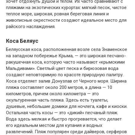
хочет отдохнуть душой и телом. Их часто сравнивают с
пляжами на экзотических курортах: мягкий песок, чистое
теплое море, широкая, ровная береговая линия и
живописные окрестности создают идеальное место для
райского наслаждения.
Коса Беляус
Беляусская коса, расположенная возле села Знаменское
на западном побережье Крыма, — это широкая песчано-
ракушечная коса, которую часто называют «крымскими
Мальдивами». Светлый цвет песка и бирюзовая вода
создают неповторимую по красоте природную палитру.
Коса отделяет залив Донузлав от Черного моря. Ширина
пляжа составляет около 200 метров, а длина — 10
километров, причем около километра — это
окультуренная часть пляжа. Здесь есть туалеты,
душевые, небольшие домики для ночлега, кафе и киоски.
Остальная часть косы — это «дикий» песчаный пляж.
Вода здесь мелкая и быстро прогревается, что делает
его идеальным местом для купания и водных
развлечений. Пляж популярен среди дайверов, серферов