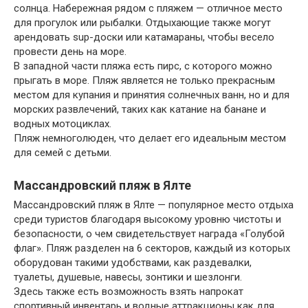
солнца. Набережная рядом с пляжем — отличное место
для прогулок или рыбалки. Отдыхающие также могут
арендовать sup-доски или катамараны, чтобы весело
провести день на море.
В западной части пляжа есть пирс, с которого можно
прыгать в море. Пляж является не только прекрасным
местом для купания и принятия солнечных ванн, но и для
морских развлечений, таких как катание на банане и
водных мотоциклах.
Пляж немноголюден, что делает его идеальным местом
для семей с детьми.
Массандровский пляж в Ялте
Массандровский пляж в Ялте — популярное место отдыха
среди туристов благодаря высокому уровню чистоты и
безопасности, о чем свидетельствует награда «Голубой
флаг». Пляж разделен на 6 секторов, каждый из которых
оборудован такими удобствами, как раздевалки,
туалеты, душевые, навесы, зонтики и шезлонги.
Здесь также есть возможность взять напрокат
спортивный инвентарь и водные аттракционы как для