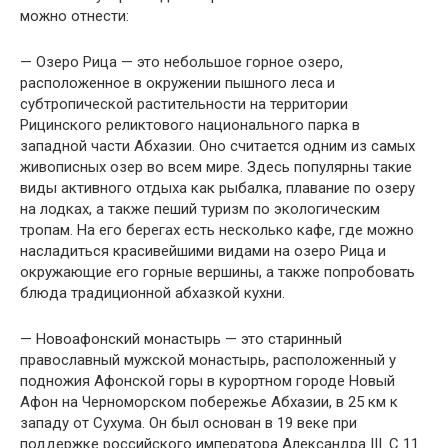
можно отнести:
— Озеро Рица — это небольшое горное озеро,
расположенное в окружении пышного леса и
субтропической растительности на территории
Рицинского реликтового национального парка в
западной части Абхазии. Оно считается одним из самых
живописных озер во всем мире. Здесь популярны такие
виды активного отдыха как рыбалка, плавание по озеру
на лодках, а также пеший туризм по экологическим
тропам. На его берегах есть несколько кафе, где можно
насладиться красивейшими видами на озеро Рица и
окружающие его горные вершины, а также попробовать
блюда традиционной абхазкой кухни.
— Новоафонский монастырь — это старинный
православный мужской монастырь, расположенный у
подножия Афонской горы в курортном городе Новый
Афон на Черноморском побережье Абхазии, в 25 км к
западу от Сухума. Он был основан в 19 веке при
поддержке российского императора Александра III. С 11