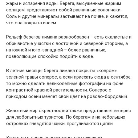
жары и испарения воды. Берега, высушенные жарким
солнцем, представляют собой равнинные солончаки.
Соль и другие минералы застывают на почве, и кажется,
что она покрыта инеем.
Рельеф берегов лимана разнообразен – есть скалистые и
обрывистые участки с восточной и северной стороны, а
на южной и юго-западной – более равнинные,
позволяющие спокойно подойти к воде.
В летние месяцы берега лимана покрыты «ковром»
зеленой травы соперос, а если приехать сюда в сентябре,
то можно сделать великолепные фотографии на фоне
контрастной красной растительности. Соперос с
приходом осени меняет свой цвет на розово-бордовый.
Животный мир окрестностей также представляет интерес
для любопытных туристов. По берегам и на небольших
островках гнездятся чайки, прогуливаются цапли.
Купаться в озере невозможно, оно слишком