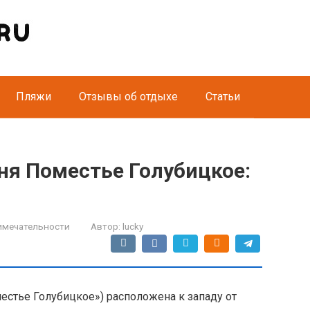
Пляжи
Отзывы об отдыхе
Статьи
ня Поместье Голубицкое:
имечательности
Автор:
lucky
местье Голубицкое») расположена к западу от