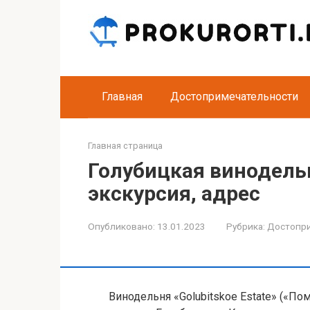
Перейти
к
контенту
Главная
Достопримечательности
Главная страница
Голубицкая винодель
экскурсия, адрес
Опубликовано:
13.01.2023
Рубрика:
Достопр
Винодельня «Golubitskoe Estate» («По