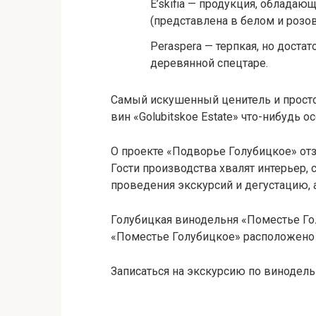
E’skifia — продукция, облада
(представлена в белом и розов
Peraspera — терпкая, но доста
деревянной спецтаре.
Самый искушенный ценитель и просто
вин «Golubitskoe Estate» что-нибудь 
О проекте «Подворье Голубицкое» от
Гости производства хвалят интерьер,
проведения экскурсий и дегустацию, 
Голубицкая винодельня «Поместье Го
«Поместье Голубицкое» расположено по
Записаться на экскурсию по винодель