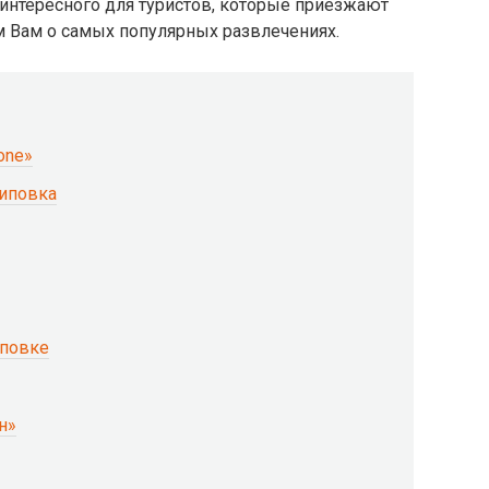
интересного для туристов, которые приезжают
м Вам о самых популярных развлечениях.
one»
иповка
иповке
н»